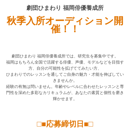
劇団ひまわり 福岡俳優養成所
秋季入所オーディション開
催！！
劇団ひまわり 福岡俳優養成所では、研究生を募集中です。
福岡はもちろん全国で活躍する俳優、声優、モデルなどを目指す
方、自分の可能性を拡げててみたい方、
ひまわりでのレッスンを通してご自身の魅力・才能を伸ばしてい
きませんか。
経験の有無は問いません。年齢やレベルに合わせたレッスンと専
門性を深めた多彩なカリキュラムが、あなたの素質と個性を磨き
輝かせます。
□■応募締切日■□