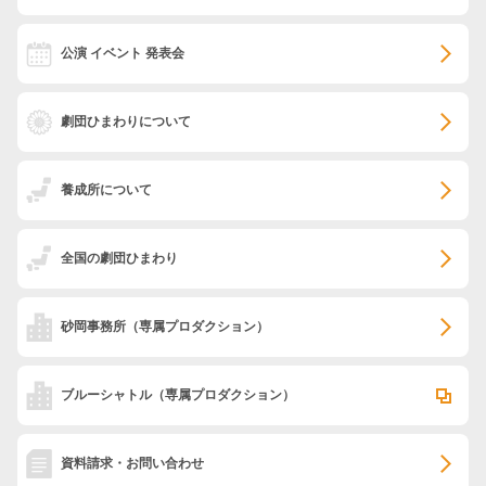
公演 イベント 発表会
劇団ひまわりについて
養成所について
全国の劇団ひまわり
砂岡事務所
（専属プロダクション）
ブルーシャトル
（専属プロダクション）
資料請求・お問い合わせ