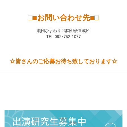
□■お問い合わせ先■□
劇団ひまわり 福岡俳優養成所
TEL:092ｰ752-1077
☆皆さんのご応募お待ち致しております☆