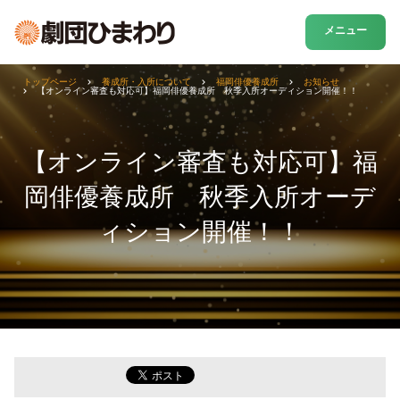
メニュー
トップページ
養成所・入所について
福岡俳優養成所
お知らせ
【オンライン審査も対応可】福岡俳優養成所 秋季入所オーディション開催！！
【オンライン審査も対応可】福
岡俳優養成所 秋季入所オーデ
ィション開催！！