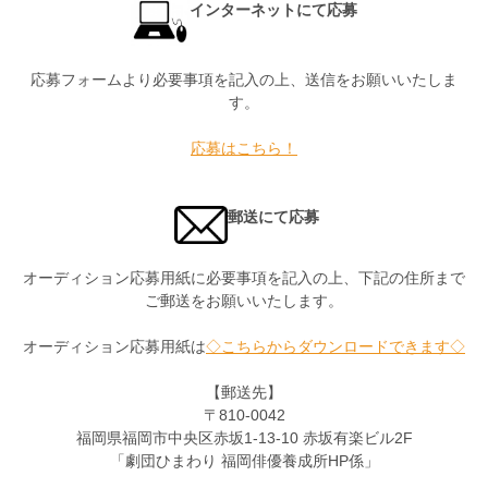
インターネットにて応募
応募フォームより必要事項を記入の上、送信をお願いいたしま
す。
応募はこちら！
郵送にて応募
オーディション応募用紙に必要事項を記入の上、下記の住所まで
ご郵送をお願いいたします。
オーディション応募用紙は
◇こちらからダウンロードできます◇
【郵送先】
〒810-0042
福岡県福岡市中央区赤坂1-13-10 赤坂有楽ビル2F
「劇団ひまわり 福岡俳優養成所HP係」