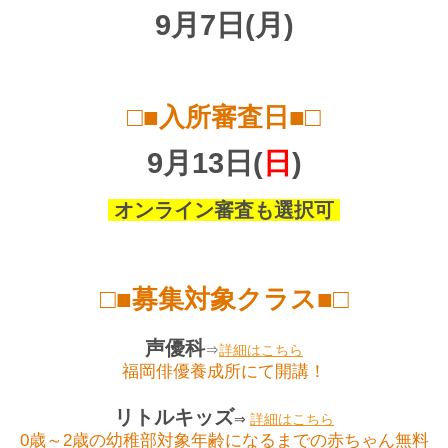
9月7日(月)
□■入所審査日■□
9月13日(
日
)
オンライン審査も選択可
□■募集対象クラス■□
声優科
⇒
詳細はこちら
福岡俳優養成所にて開講！
リトルキッズ
⇒
詳細はこちら
0歳～2歳の幼稚部対象年齢になるまでの赤ちゃん無料