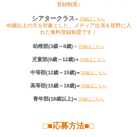
登録制度♪
シアタークラス
⇒
詳細はこちら
40歳以上の方を対象とした、メディア出演を視野に入
れた無料登録制度です！
幼稚部(3歳～6歳)
⇒
詳細はこちら
児童部(6歳～12歳)
⇒
詳細はこちら
中等部(12歳～15歳)
⇒
詳細はこちら
高等部(15歳～18歳)
⇒
詳細はこちら
青年部(18歳以上)
⇒
詳細はこちら
□■応募方法■□