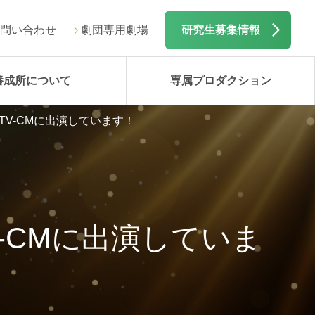
問い合わせ
劇団専用劇場
研究生募集情報
養成所について
専属プロダクション
V-CMに出演しています！
-CMに出演していま