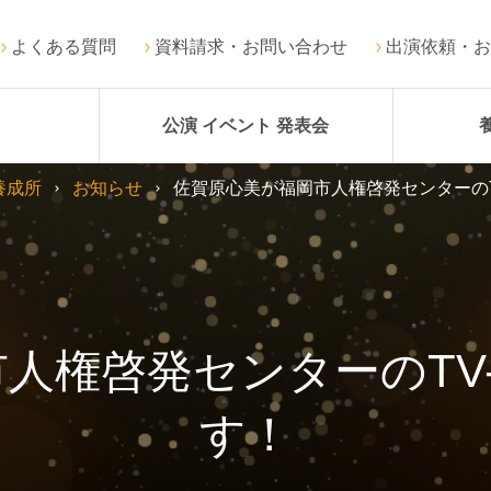
よくある質問
資料請求・お問い合わせ
出演依頼・お
公演 イベント 発表会
養成所
お知らせ
佐賀原心美が福岡市人権啓発センターのT
人権啓発センターのTV
す！