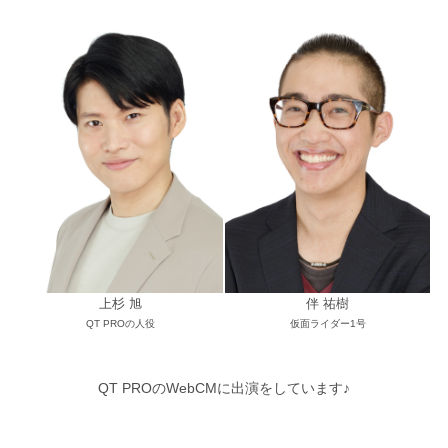
上杉 旭
伴 祐樹
QT PROの人役
仮面ライダー1号
QT PROのWebCMに出演をしています♪