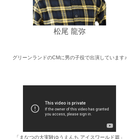
松尾 龍弥
グリーンランドのCMに男の子役で出演しています♪
「まなつの大実験ゆうえんち アイスワールド篇」