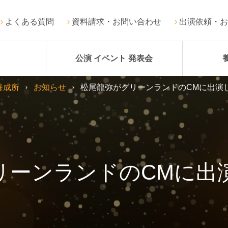
よくある質問
資料請求・お問い合わせ
出演依頼・お
公演 イベント 発表会
養成所
お知らせ
松尾龍弥がグリーンランドのCMに出演
リーンランドのCMに出