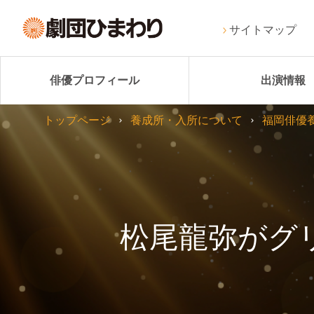
サイトマップ
俳優プロフィール
出演情報
トップページ
養成所・入所について
福岡俳優
松尾龍弥がグ