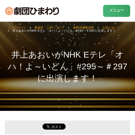
メニュー
トップページ
養成所・入所について
福岡俳優養成所
お知らせ
井上あおいがNHK Eテレ「オハ！よ～いどん」#295～＃297に出演します！
井上あおいがNHK Eテレ「オ
ハ！よ～いどん」#295～＃297
に出演します！