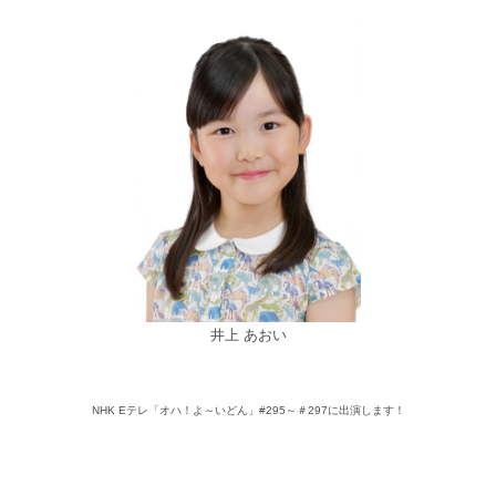
井上 あおい
NHK Eテレ「オハ！よ～いどん」#295～＃297に出演します！