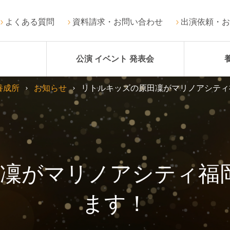
よくある質問
資料請求・お問い合わせ
出演依頼・お
公演 イベント 発表会
養成所
お知らせ
リトルキッズの原田凜がマリノアシティ
凜がマリノアシティ福
ます！