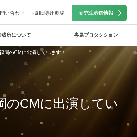
問い合わせ
劇団専用劇場
研究生募集情報
養成所について
専属プロダクション
福岡のCMに出演しています！
岡のCMに出演してい