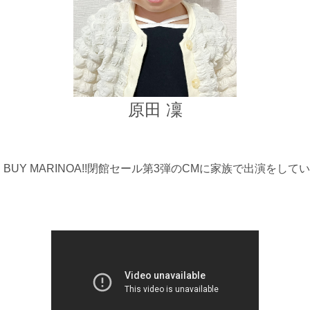
原田 凜
D BUY MARINOA!!閉館セール第3弾のCMに家族で出演をして