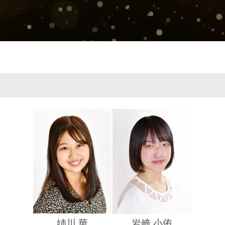
姉川 華
岩﨑 小侑