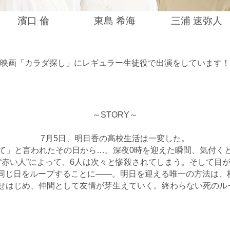
濱口 倫
東島 希海
三浦 速弥人
映画「カラダ探し」にレギュラー生徒役で出演をしています！
～STORY～
7月5日、明日香の高校生活は一変した。
て」と言われたその日から…。深夜0時を迎えた瞬間、気付く
“
赤い人”によって、6人は次々と惨殺されてしまう。そして目が
に同じ日をループすることに――。明日を迎える唯一の方法は
せはじめ、仲間として友情が芽生えていく。終わらない死のル