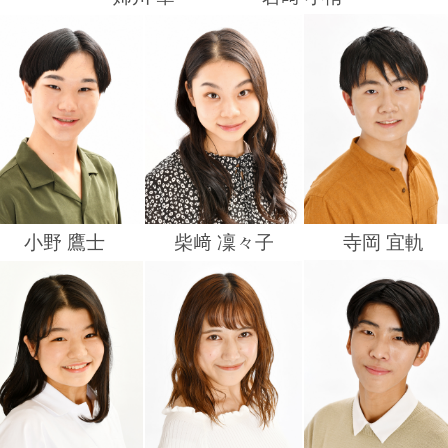
々
小野 鷹士
々
柴﨑 凜々子
々
寺岡 宜軌
々