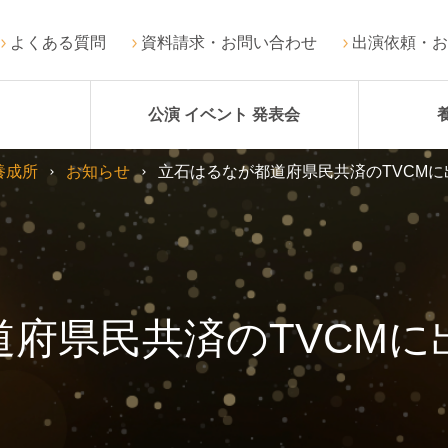
よくある質問
資料請求・お問い合わせ
出演依頼・お
公演 イベント 発表会
養成所
お知らせ
立石はるなが都道府県民共済のTVCM
道府県民共済のTVCMに