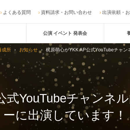
よくある質問
資料請求・お問い合わせ
出演依頼・お
公演 イベント 発表会
養成所
お知らせ
梶原萌心がYKK AP公式YouTube
P公式YouTubeチャン
ーに出演しています！