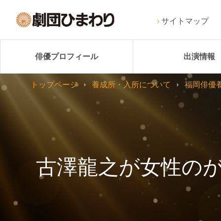
サイトマップ
俳優プロフィール
出演情報
トップページ
養成所・入所について
福岡俳優
古澤龍之が女性のが