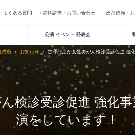
よくある質問
資料請求・お問い合わせ
出演依頼・お
公演 イベント 発表会
養成所
お知らせ
古澤龍之が女性のがん検診受診促進 強化
ん検診受診促進 強化事業
演をしています！