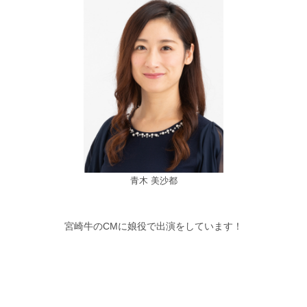
青木 美沙都
宮崎牛のCMに娘役で出演をしています！