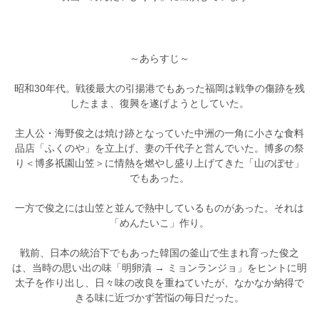
～あらすじ～
昭和30年代。戦後最大の引揚港でもあった福岡は戦争の傷跡を残
したまま、復興を遂げようとしていた。
主人公・海野俊之は焼け跡となっていた中洲の一角に小さな食料
品店「ふくのや」を立上げ、妻の千代子と営んでいた。博多の祭
り＜博多祇園山笠＞に情熱を燃やし盛り上げてきた「山のぼせ」
でもあった。
一方で俊之には山笠と並んで熱中しているものがあった。それは
「めんたいこ」作り。
戦前、日本の統治下でもあった韓国の釜山で生まれ育った俊之
は、当時の思い出の味「明卵漬 → ミョンランジョ」をヒントに明
太子を作り出し、日々味の改良を重ねていたが、なかなか納得で
きる味に近づかず苦悩の毎日だった。