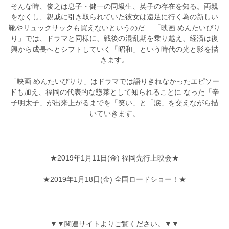
そんな時、俊之は息子・健一の同級生、英子の存在を知る。両親
をなくし、親戚に引き取られていた彼女は遠足に行く為の新しい
靴やリュックサックも買えないというのだ… 「映画 めんたいぴり
り」では、ドラマと同様に、戦後の混乱期を乗り越え、経済は復
興から成長へとシフトしていく「昭和」という時代の光と影を描
きます。
「映画 めんたいぴりり」はドラマでは語りきれなかったエピソー
ドも加え、福岡の代表的な惣菜として知られることに なった「辛
子明太子」が出来上がるまでを「笑い」と「涙」を交えながら描
いていきます。
★2019年1月11日(金) 福岡先行上映会★
★2019年1月18日(金) 全国ロードショー！★
▼▼関連サイトよりご覧ください。▼▼