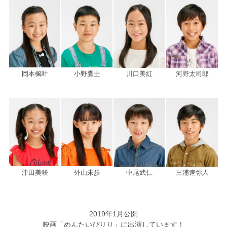
岡本楓叶
小野鷹士
川口美紅
河野太司郎
津田美咲
外山未歩
中尾武仁
三浦速弥人
2019年1月公開
映画「めんたいぴりり」に出演しています！