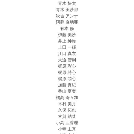
青木 快太
青木 美沙都
秋吉 アンナ
阿蘇 麻璃亜
有本 修
伊藤 美沙
井上 紳弥
上田 一輝
江口 真衣
大迫 智則
梶原 彩心
梶原 詩心
梶原 萌心
加藤 真紀
香山 夏実
橘髙 寿々加
木村 美月
久保 拓也
古賀 結菜
小高 亜香理
小寺 主真