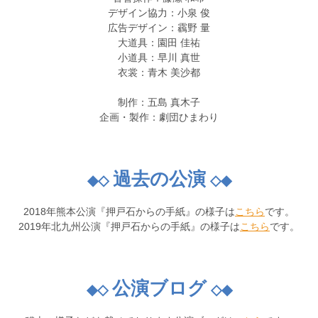
デザイン協力：小泉 俊
広告デザイン：靏野 量
大道具：園田 佳祐
小道具：早川 真世
衣裳：青木 美沙都
制作：五島 真木子
企画・製作：劇団ひまわり
過去の
公
演
◆◇
◇◆
2018年熊本公演『押戸石からの手紙』の様子は
こちら
です。
2019年北九州公演『押戸石からの手紙』の様子は
こちら
です。
公演ブログ
◆◇
◇◆