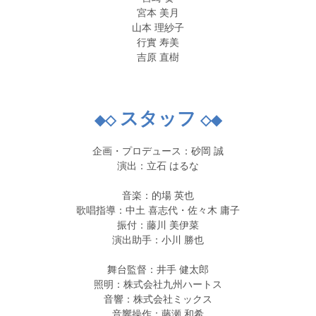
宮本 美月
山本 理紗子
行實 寿美
吉原 直樹
スタッフ
◆◇
◇◆
企画・プロデュース：砂岡 誠
演出：立石 はるな
音楽：的場 英也
歌唱指導：中土 喜志代・佐々木 庸子
振付：藤川 美伊菜
演出助手：小川 勝也
舞台監督：井手 健太郎
照明：株式会社九州ハートス
音響：株式会社ミックス
音響操作：藤瀬 和希