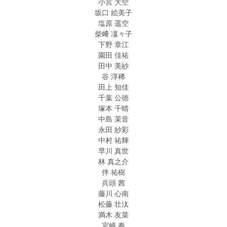
小宮 大空
坂口 絵美子
塩原 遥空
柴﨑 凜々子
下野 章江
園田 佳祐
田中 美紗
谷 淳稀
田上 知佳
千葉 公徳
塚本 千晴
中島 茉音
永田 紗彩
中村 祐輝
早川 真世
林 真之介
伴 祐樹
兵頭 茜
藤川 心南
松藤 壮汰
満木 友菜
宮崎 奏