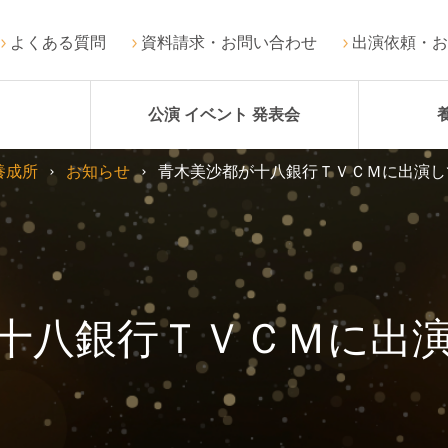
よくある質問
資料請求・お問い合わせ
出演依頼・お
公演 イベント 発表会
養成所
お知らせ
青木美沙都が十八銀行ＴＶＣＭに出演し
十八銀行ＴＶＣＭに出