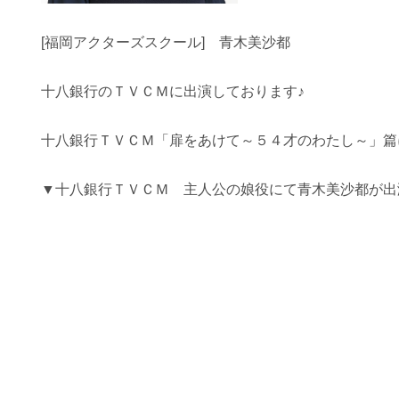
[福岡アクターズスクール] 青木美沙都
十八銀行のＴＶＣＭに出演しております♪
十八銀行ＴＶＣＭ「扉をあけて～５４才のわたし～」篇
▼十八銀行ＴＶＣＭ 主人公の娘役にて青木美沙都が出