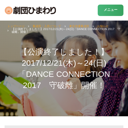
メニュー
トップページ
養成所・入所について
東京俳優養成所
お知らせ
【公演終了しました！】2017/12/21(木)～24(日)「DANCE CONNECTION 2017 守
破離」開催！
【公演終了しました！】
2017/12/21(木)～24(日)
「DANCE CONNECTION
2017 守破離」開催！