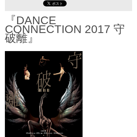
『DANCE
CONNECTION 2017 守
破離』