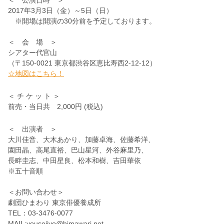
2017年3月3日（金）～5日（日）
※開場は開演の30分前を予定しております。
＜ 会 場 ＞
シアター代官山
（〒150-0021 東京都渋谷区恵比寿西2-12-12）
☆地図はこちら！
＜ チ ケ ッ ト ＞
前売・当日共 2,000円 (税込)
＜ 出演者 ＞
大川佳音、大木あかり、加藤卓海、佐藤希洋、
園田晶、高尾直裕、巴山星河、外谷麻里乃、
長畔圭志、中田星良、松本和樹、吉田華依
※五十音順
＜お問い合わせ＞
劇団ひまわり 東京俳優養成所
TEL：03-3476-0077
MAIL:youseijyo@himawari.net