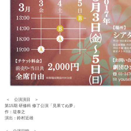
＜ 公演演目 ＞
第15期 研修科 修了公演「見果てぬ夢」
作：堤泰之
演出：鈴村近雄
＜ 公演日時 ＞