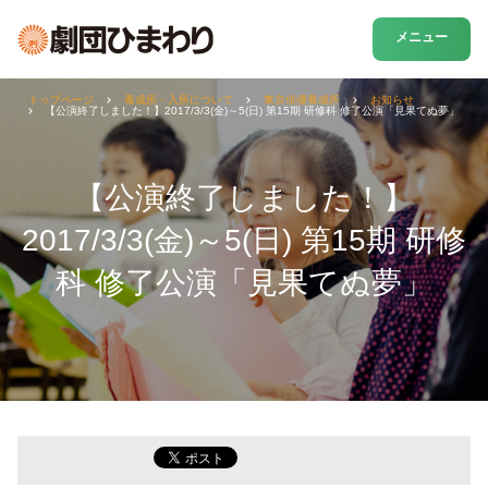
メニュー
トップページ
養成所・入所について
東京俳優養成所
お知らせ
【公演終了しました！】2017/3/3(金)～5(日) 第15期 研修科 修了公演「見果てぬ夢」
【公演終了しました！】
2017/3/3(金)～5(日) 第15期 研修
科 修了公演「見果てぬ夢」