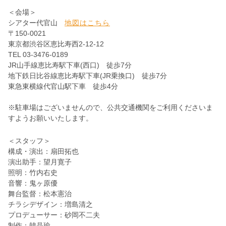
＜会場＞
シアター代官山
地図はこちら
〒150-0021
東京都渋谷区恵比寿西2-12-12
TEL 03-3476-0189
JR山手線恵比寿駅下車(西口) 徒歩7分
地下鉄日比谷線恵比寿駅下車(JR乗換口) 徒歩7分
東急東横線代官山駅下車 徒歩4分
※駐車場はございませんので、公共交通機関をご利用くださいま
すようお願いいたします。
＜スタッフ＞
構成・演出：扇田拓也
演出助手：望月寛子
照明：竹内右史
音響：鬼ヶ原優
舞台監督：松本憲治
チラシデザイン：増島清之
プロデューサー：砂岡不二夫
制作：韓晶瑜