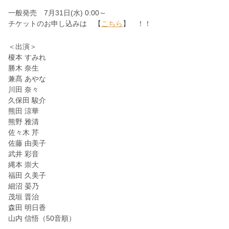
一般発売 7月31日(水) 0:00～
チケットのお申し込みは 【
こちら
】 ！！
＜出演＞
榎本 すみれ
勝木 奈生
兼髙 あやな
川田 奈々
久保田 駿介
熊田 涼華
熊野 雅清
佐々木 芹
佐藤 由美子
武井 彩音
縄本 崇大
福田 久美子
細沼 晏乃
茂垣 晋治
森田 明日香
山内 信悟（50音順）