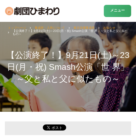
メニュー
トップページ
養成所・入所について
東京俳優養成所
お知らせ
【公演終了！】9月21日(土)～23日(月・祝) Smash公演「世 界」～父と私と父に似た
もの～
【公演終了！】9月21日(土)～23
日(月・祝) Smash公演「世 界」
～父と私と父に似たもの～