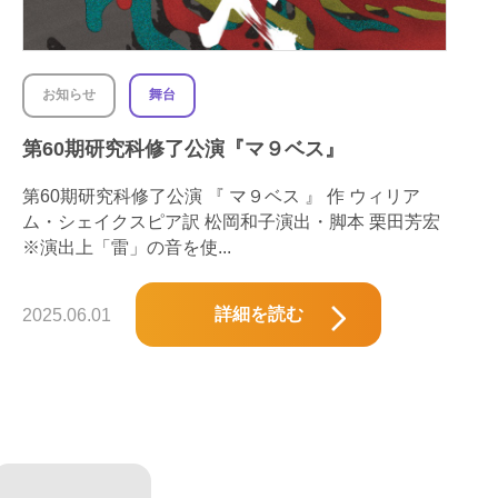
お知らせ
舞台
第60期研究科修了公演『マ９ベス』
第60期研究科修了公演 『 マ９ベス 』 作 ウィリア
ム・シェイクスピア訳 松岡和子演出・脚本 栗田芳宏
※演出上「雷」の音を使...
詳細を読む
2025.06.01