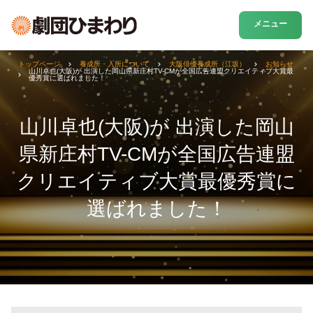
メニュー
トップページ
養成所・入所について
大阪俳優養成所（江坂）
お知らせ
山川卓也(大阪)が 出演した岡山県新庄村TV-CMが全国広告連盟クリエイティブ大賞最
優秀賞に選ばれました！
山川卓也(大阪)が 出演した岡山
県新庄村TV-CMが全国広告連盟
クリエイティブ大賞最優秀賞に
選ばれました！