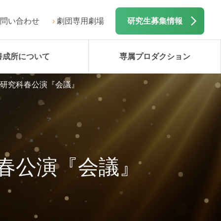
問い合わせ
劇団専用劇場
研究生募集情報
養成所について
専属プロダクション
期研究科春公演『会議』
春公演『会議』