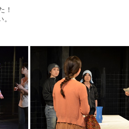
た！
い。