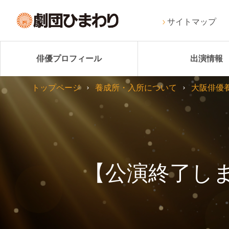
サイトマップ
俳優プロフィール
出演情報
トップページ
養成所・入所について
大阪俳優
【公演終了し