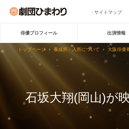
サイトマップ
俳優プロフィール
出演情報
トップページ
養成所・入所について
大阪俳優
石坂大翔(岡山)