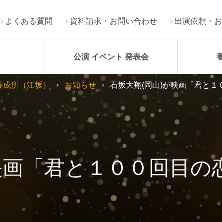
よくある質問
資料請求・お問い合わせ
出演依頼・お
公演 イベント 発表会
養成所（江坂）
お知らせ
石坂大翔(岡山)が映画「君と
が映画「君と１００回目の