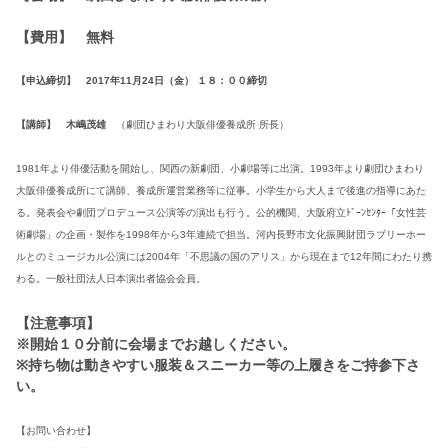
【費用】 無料
【申込締切】
2017年11月24日（金） １８：００締切
【講師】 木嶋茂雄
（劇団ひまわり大阪俳優養成所 所長）
1981年より俳優活動を開始し、関西の新劇団、小劇場等に出演。1993年より劇団ひまわり
大阪俳優養成所にて講師、養成所運営業務等に従事。小学生から大人まで後進の指導にあた
る。発表会や劇団プロデュース公演等の演出も行う。
公的機関、大阪府立ﾄﾞｰﾝｾﾝﾀｰ「女性芸
術劇場」の企画・製作を1998年から3年連続で担当。河内長野市文化振興財団ラブリーホー
ルとのミュージカル公演には2004年「不思議の国のアリス」から現在まで12年間にわたり携
わる。一般社団法人日本演出者協会会員。
【注意事項】
※開始１０分前に会場までお越しください。
※持ち物は動きやすい服装＆スニーカー等の上履きをご持参下さ
い。
【お問い合わせ】