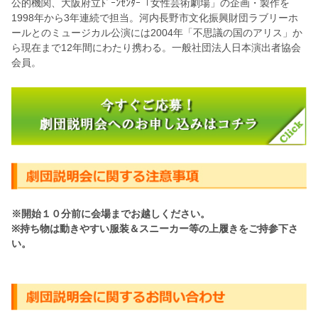
公的機関、大阪府立ﾄﾞｰﾝｾﾝﾀｰ「女性芸術劇場」の企画・製作を
1998年から3年連続で担当。河内長野市文化振興財団ラブリーホ
ールとのミュージカル公演には2004年「不思議の国のアリス」か
ら現在まで12年間にわたり携わる。一般社団法人日本演出者協会
会員。
※開始１０分前に会場までお越しください。
※持ち物は動きやすい服装＆スニーカー等の上履きをご持参下さ
い。