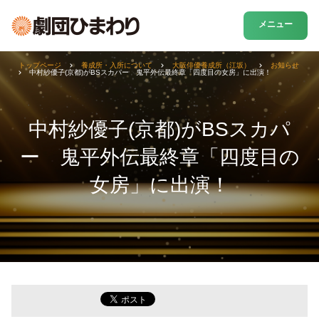
メニュー
トップページ
養成所・入所について
大阪俳優養成所（江坂）
お知らせ
中村紗優子(京都)がBSスカパー 鬼平外伝最終章「四度目の女房」に出演！
中村紗優子(京都)がBSスカパ
ー 鬼平外伝最終章「四度目の
女房」に出演！