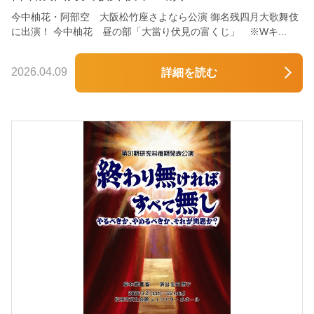
今中柚花・阿部空 大阪松竹座さよなら公演 御名残四月大歌舞伎
に出演！ 今中柚花 昼の部「大當り伏見の富くじ」 ※Wキ...
2026.04.09
詳細を読む