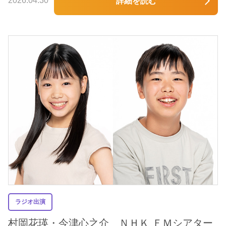
2026.04.30
詳細を読む
ラジオ出演
村岡花瑛・今津心之介 ＮＨＫ ＦＭシアター