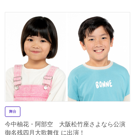
舞台
今中柚花・阿部空 大阪松竹座さよなら公演
御名残四月大歌舞伎 に出演！