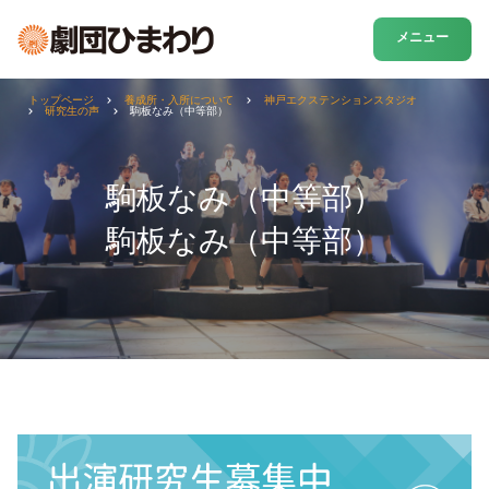
メニュー
トップページ
養成所・入所について
神戸エクステンションスタジオ
研究生の声
駒板なみ（中等部）
駒板なみ（中等部）
駒板なみ（中等部）