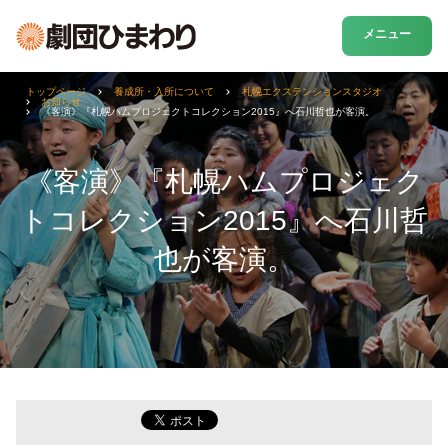
メニュー
トップページ
養成所・入所について
札幌エクステンションスタジオ
お知らせ
《客演》『札幌ハムプロジェクトコレクション2015』へ石川哲也が客演。
《客演》『札幌ハムプロジェク
トコレクション2015』へ石川哲
也が客演。