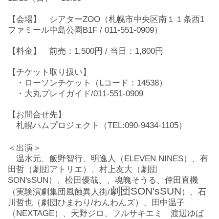
【会場】 シアターZOO（札幌市中央区南１１条西1
ファミール中島公園B1F / 011-551-0909）
【料金】 前売：1,500円 / 当日：1,800円
【チケット取り扱い】
・ローソンチケット（Lコード：14538）
・大丸プレイガイド/011-551-0909
【お問合せ先】
札幌ハムプロジェクト（TEL:090-9434-1105）
＜出演＞
温水元、飯野智行、明逸人（ELEVEN NINES）、有
田哲（劇団アトリエ）、村上友大（劇団
SON'sSUN）、松田優哉、、魂魄そうる、倖田直機
劇団SON'sSUN
（実験演劇集団風蝕異人街/
）、石
川哲也（劇団ひまわり/わんわんズ）、田中温子
（NEXTAGE）、天野ジロ、フルサキエミ 渡辺ゆば