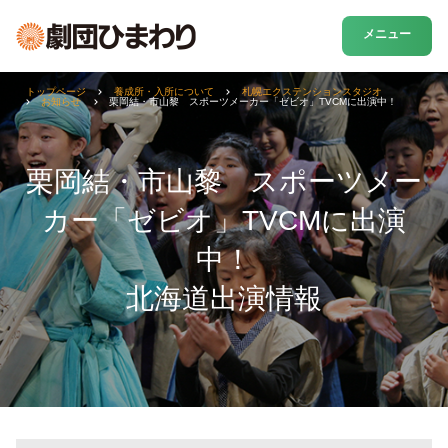
メニュー
トップページ
養成所・入所について
札幌エクステンションスタジオ
お知らせ
栗岡結・市山黎 スポーツメーカー「ゼビオ」TVCMに出演中！
栗岡結・市山黎 スポーツメー
カー「ゼビオ」TVCMに出演
中！
北海道出演情報