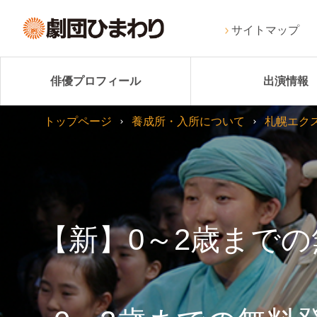
サイトマップ
俳優プロフィール
出演情報
トップページ
養成所・入所について
札幌エク
【新】0～2歳まで