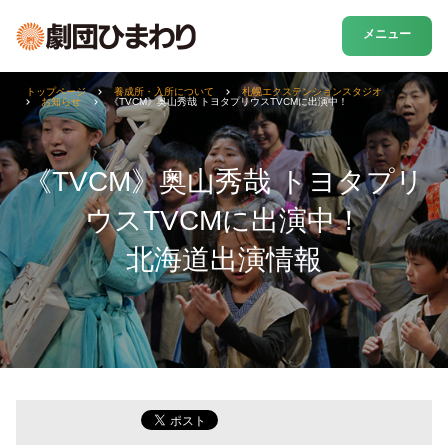
メニュー
トップページ
養成所・入所について
札幌エクステンションスタジオ
お知らせ
《TVCM》奥山秀哉 トヨタプリウスTVCMに出演中！
《TVCM》奥山秀哉 トヨタプリ
ウスTVCMに出演中！
北海道出演情報