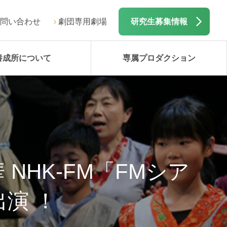
問い合わせ
劇団専用劇場
研究生募集情報
養成所について
専属プロダクション
 NHK-FM「FMシア
演 ！