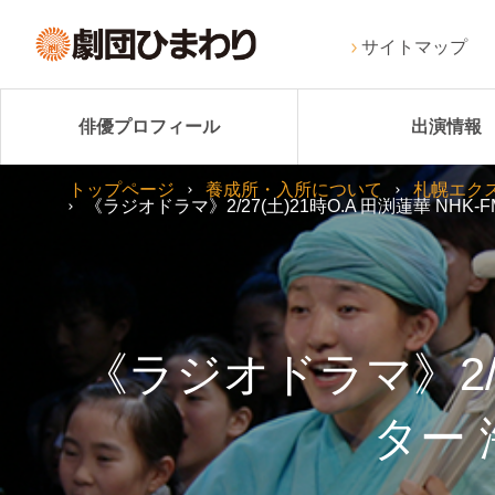
サイトマップ
俳優プロフィール
出演情報
トップページ
養成所・入所について
札幌エク
《ラジオドラマ》2/27(土)21時O.A 田渕蓮華 NH
《ラジオドラマ》2/2
ター