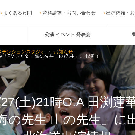
よくある質問
資料請求・お問い合わせ
出演依頼・お
公演 イベント 発表会
ステンションスタジオ
お知らせ
K-FM「FMシアター 海の先生 山の先生」に出演 ！
7(土)21時O.A 田渕蓮華
 海の先生 山の先生」に出