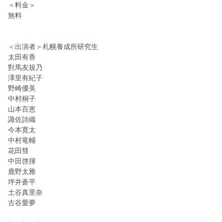
＜料金＞
無料
＜出演者＞札幌養成所研究生
太田有香
對馬友規乃
澤里有紀子
野崎優美
中村桐子
山本百恵
諏佐詩織
今本寛太
中村竜輔
花田彗
中田啓揮
鹿野太雅
坪井蒼平
土谷真里奈
古谷愛夢