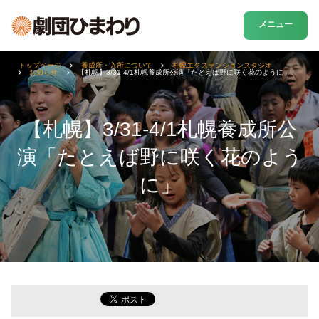
メニュー
トップページ
養成所・入所について
札幌エクステンションスタジオ
お知らせ
【札幌】3/31-4/1札幌養成所公演「たとえば野に咲く花のように」
【札幌】3/31-4/1札幌養成所公
演「たとえば野に咲く花のよう
に」