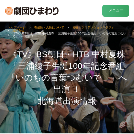
メニュー
トップページ
養成所・入所について
札幌エクステンションスタジオ
お知らせ
《TV》BS朝日・HTB 中村夏珠 「三浦綾子生誕100年記念番組「いのちの言葉つむい
で」」へ出演 ！
《TV》BS朝日・HTB 中村夏珠
「三浦綾子生誕100年記念番組
「いのちの言葉つむいで」」へ
出演 ！
北海道出演情報