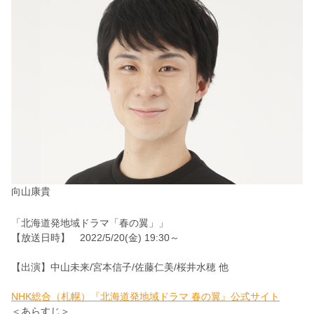
向山康貴
「北海道発地域ドラマ「春の翼」」
【放送日時】 2022/5/20(金) 19:30～
【出演】中山未来/宮本信子/佐藤仁美/桜井水穂 他
NHK総合（札幌）『北海道発地域ドラマ 春の翼』公式サイト
＜あらすじ＞