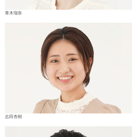
青木瑠奈
志田杏樹