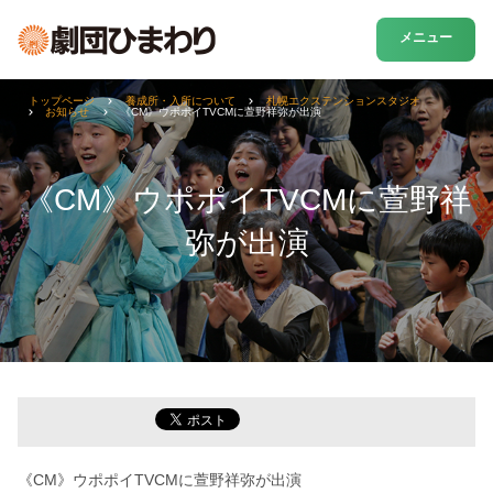
メニュー
トップページ
養成所・入所について
札幌エクステンションスタジオ
お知らせ
《CM》ウポポイTVCMに萱野祥弥が出演
《CM》ウポポイTVCMに萱野祥
弥が出演
《CM》ウポポイTVCMに萱野祥弥が出演