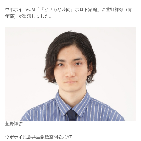
ウポポイTVCM
「
『ピㇼカな時間』ポロト湖編
」
に
萱野祥弥
（青
年部）
が出演しました。
萱野祥弥
ウポポイ民族共生象徴空間公式YT