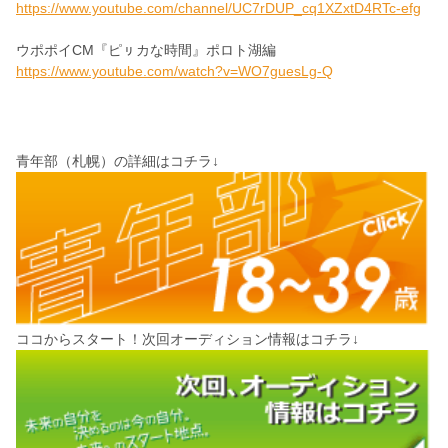
https://www.youtube.com/channel/UC7rDUP_cq1XZxtD4RTc-efg
ウポポイCM『ピㇼカな時間』ポロト湖編
https://www.youtube.com/watch?v=WO7guesLg-Q
青年部（札幌）の詳細はコチラ↓
ココからスタート！次回オーディション情報はコチラ↓