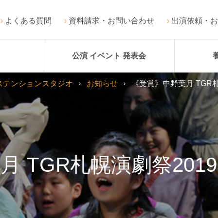
よくある質問
資料請求・お問い合わせ
出演依頼・お
公演 イベント 発表会
ステンションスタジオ
お知らせ
《受賞》中野葉月 TGR
月 TGR札幌演劇祭201