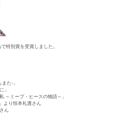
作品で特別賞を受賞しました。
日もまた-」
に」
「私 ～ミープ・ヒースの物語～」
T」より恒本礼透さん
さん