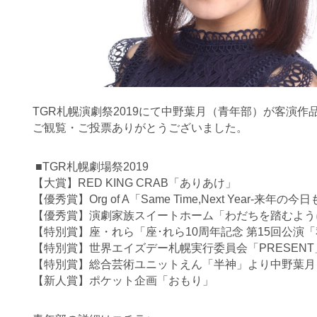
TGR札幌演劇祭2019にて中野葉月（青年部）が客演
ご観覧・ご投票ありがとうございました。
■TGR札幌劇場祭2019
【大賞】RED KING CRAB「ありあけ」
【優秀賞】Org of A「Same Time,Next Year-来年の今
【優秀賞】演劇家族スイートホーム「わだちを踏むよう
【特別賞】座・れら「座･れら10周年記念 第15回公演
【特別賞】世界エイズデー札幌実行委員会「PRESEN
【特別賞】総合芸術ユニットえん「半神」より中野葉月
【新人賞】ポケット企画「おもり」