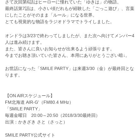
さて次回第6話はヒーローに憧れていた「ゆきは」の物語。
最終話第7話は、
小さい頃だれもが経験した「ごっこ遊び」、
言葉
にしたことがそのまま「ルール」になる世界。
とても視覚的な物語をラジオドラマでトライしました。
オンドラは3/23で終わってしましたが、また次へ向けてメンバー4
人は進み続けます。
また、皆さんに良いお知らせが出来るよう頑張ります。
今までお聴き頂いていた皆さん、本用にありがとうござい暗↓。
お世話になった「
SMILE PARTY」は来週3/30（金）が最終回とな
ります。
【ON AIRスケジュール】
FM北海道 AIR-G'（FM80.4 MHz）
「SMILE PARTY」
毎週金曜日 20:00～20:50（2018/3/30最終回）
出演：かきざき さと（さっと）
SMILE PARTY公式サイト