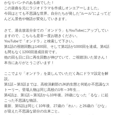
かなりパンチのある曲でした！
この楽曲を元にラジオドラマを作成しオンエアーしました。
今回はとても不思議な世界。自分たちが発した"ルール"によってど
んどん景色や物語が変化していきます。
さて、過去放送分全ての「オンドラ」もYouTubeにアップしてい
ますので、こちらも是非一度お聴きください。
YouTubeで「オンドラ」と検索して下さい。
第1話の視聴回数は1400回、そして第2話が1000回を達成。第4話
も間もなく1200回達成目前です。
他の回も日に日に再生回数が伸びていて、ご視聴頂いた皆さん！
本当にありがとうございます！
ここでより「オンドラ」を楽しんでいただく為にドラマ設定を解
説。
第1話～第3話までは、高校演劇部のJK的生態と何処か不思議なス
トーリー。登場人物は同じ高校の1年～3年生…
第4話は、
第1話～第3話から10年後。28歳になった「るな」に起
こった不思議な物語。
最新、第5話は同じく10年後、27歳の「れい」と26歳の「ひな」
が迎えた不思議な節分の出来ごと。