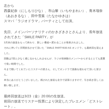
左から
西森妃奈（にしもりひな）、市山黎（いちやまれい）、青木瑠奈
（あおきるな）、田中雪葉（たなかゆきは）
スマパ「ラジオドラマ」パーティとして出演。
先日、メインパーソナリティのかきざきさとさんより、長年放送
されてきた
「SMILE PARTY」が
3月末の放送をもって終わり、新しい番組へ変わることが発表されました。
それに伴い7ヶ月間担当させて頂いた「SMILE PARTY830 AS オンドラ」も最終回を迎えま
した。
回数は7回と少なく感じるかもしれませんが、ラジオ初体験のメンバーからするととても貴重
で長い時間でした。
今まで聴いてくれていたリスナーの皆さん、そしてオンドラで楽曲を使わせて頂いた皆さ
ん。
本当にありがとうございました。残された放送も全力で頑張りますので、引き続き宜しくお
願い致します。
最終回放送は
3/23
（金）20:00の生放送。
前回の放送でリスナー投票により決定した
ブレエメン「どストレ
ート」。