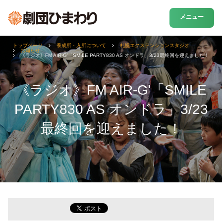
メニュー
トップページ
養成所・入所について
札幌エクステンションスタジオ
お知らせ
《ラジオ》FM AIR-G'「SMILE PARTY830 AS オンドラ」3/23最終回を迎えました！
《ラジオ》FM AIR-G'「SMILE
PARTY830 AS オンドラ」3/23
最終回を迎えました！