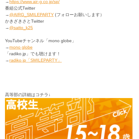
→
https://www.air-g.co.jp/sp/
番組公式Twitter
→
@AIRG_SMILEPARTY
(フォローお願いします）
かきざきさとTwitter
→
@satto_k25
YouTubeチャンネル「mono globe」
→
mono globe
「radiko.jp」でも聴けます！
→
radiko.jp「SMILEPARTY」
高等部の詳細はコチラ↓