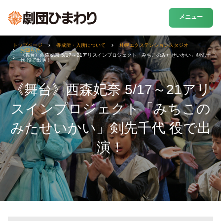
メニュー
トップページ
養成所・入所について
札幌エクステンションスタジオ
お知らせ
《舞台》西森妃奈 5/17～21アリスインプロジェクト「みちこのみたせいかい」剣先千
代 役で出演！
《舞台》西森妃奈 5/17～21アリ
スインプロジェクト「みちこの
みたせいかい」剣先千代 役で出
演！