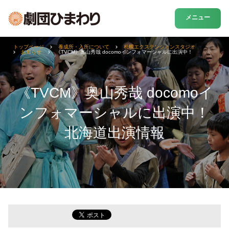
メニュー
トップページ
養成所・入所について
札幌エクステンションスタジオ
お知らせ
《TVCM》奥山秀哉 docomoインフォマーシャルに出演中！
《TVCM》奥山秀哉 docomoイ
ンフォマーシャルに出演中！
北海道出演情報