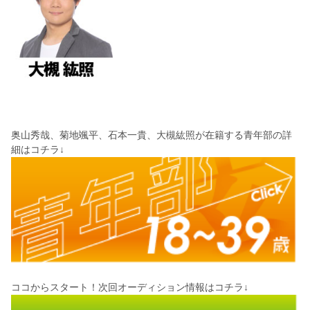
奥山秀哉、菊地颯平、石本一貴、大槻紘照が在籍する青年部の詳
細はコチラ↓
ココからスタート！次回オーディション情報はコチラ↓