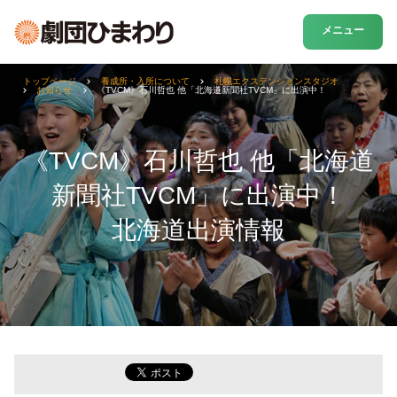
メニュー
トップページ
養成所・入所について
札幌エクステンションスタジオ
お知らせ
《TVCM》石川哲也 他「北海道新聞社TVCM」に出演中！
《TVCM》石川哲也 他「北海道
新聞社TVCM」に出演中！
北海道出演情報