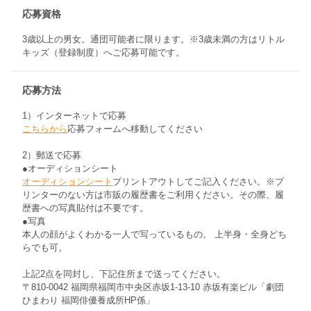
応募資格
3歳以上の男女。通団可能者に限ります。※3歳未満の方はリトル
キッズ（登録制度）へご応募可能です。
応募方法
1）インターネットで応募
こちらから
応募フォームへ移動してください
2）郵送で応募
●オーディションシート
オーディションシート
プリントアウトしてご記入ください。※プ
リンターのない方は市販の履歴書をご利用ください。その際、履
歴書への写真貼付は不要です。
●写真
本人の顔がよくわかる一人で写っているもの。 上半身・全身どち
らでも可。
上記2点を同封し、下記住所まで送ってください。
〒810-0042 福岡県福岡市中央区赤坂1-13-10 赤坂有楽ビル「劇団
ひまわり 福岡俳優養成所HP係」