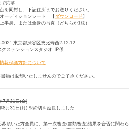
送で応募
2点を同封し、下記住所までお送りください。
）オーディションシート 【
ダウンロード
】
）上半身、または全身の写真（どちらか1枚）
0-0021 東京都渋谷区恵比寿西2-12-12
エクステンションスタジオHP係
情報保護方針について
募書類は返却いたしませんのでご了承ください。
6年7月31日(金)
6年8月31日(月) ※締切を延長しました
応募頂いた方全員に、第一次審査(書類審査)結果を合否に関わ