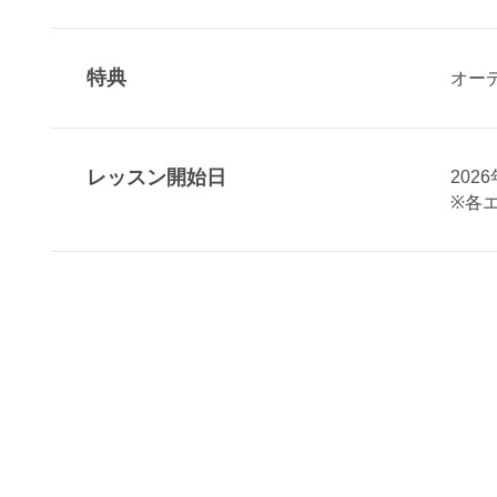
特典
オー
レッスン開始日
202
※各