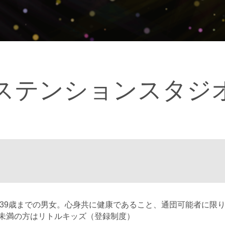
ステンションスタジ
～39歳までの男女。
心身共に健康であること、
通団可能者
に限
歳未満の方はリトルキッズ（登録制度）