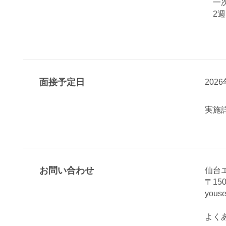
一次
2週
面接予定日
202
実施
お問い合わせ
仙台
〒15
youse
よく