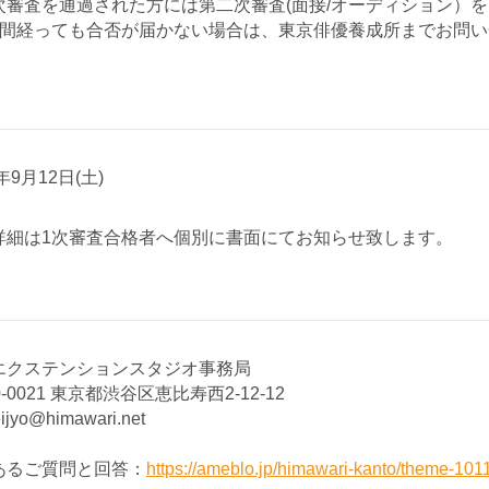
審査を通過された方には第二次審査(面接/オーディション）
間経っても合否が届かない場合は、東京俳優養成所までお問い
6年9月12日(土)
詳細は1次審査合格者へ個別に書面にてお知らせ致します。
エクステンションスタジオ事務局
0-0021 東京都渋谷区恵比寿西2-12-12
ijyo@himawari.net
あるご質問と回答：
https://ameblo.jp/himawari-kanto/theme-10