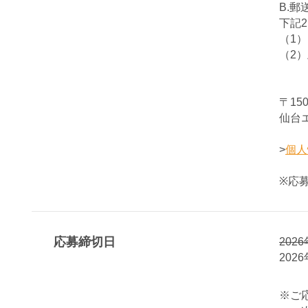
B.郵
下記
（1
（2
〒15
仙台
>
個人
※応
応募締切日
202
202
※ご