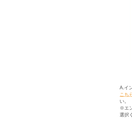
A.
こち
い。
※エ
選択