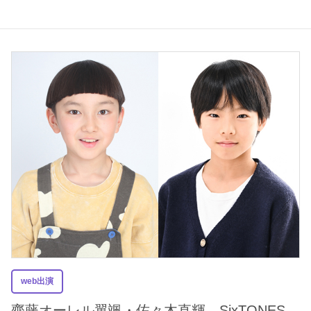
web出演
齊藤オーレル翼颯・佐々木直輝 SixTONES