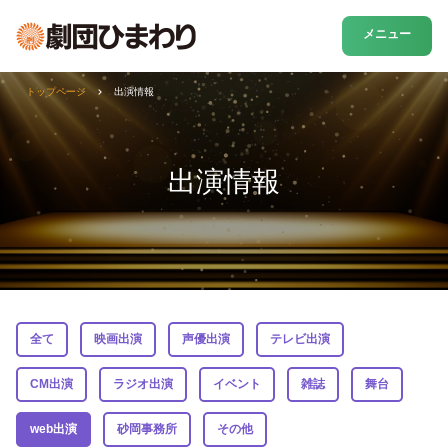
メニュー
トップページ
出演情報
出演情報
全て
映画出演
声優出演
テレビ出演
CM出演
ラジオ出演
イベント
雑誌
舞台
web出演
砂岡事務所
その他