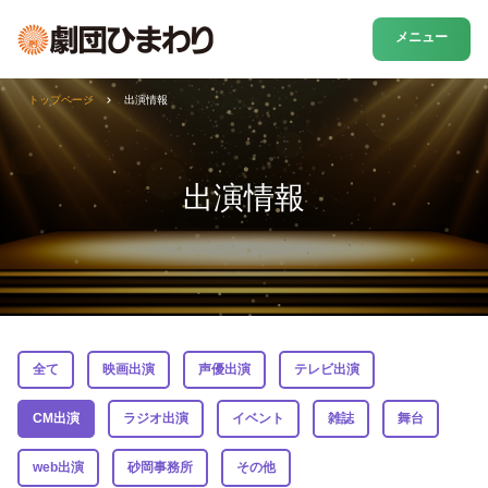
メニュー
トップページ
出演情報
出演情報
全て
映画出演
声優出演
テレビ出演
CM出演
ラジオ出演
イベント
雑誌
舞台
web出演
砂岡事務所
その他