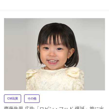
CM出演
その他
齋藤朱里 広告「ロビン・フッド 爆誕」篇に出