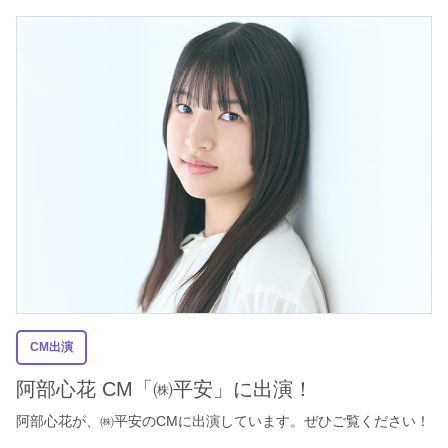
CM出演
阿部心花 CM「㈱平安」に出演！
阿部心花が、㈱平安のCMに出演しています。ぜひご覧ください！