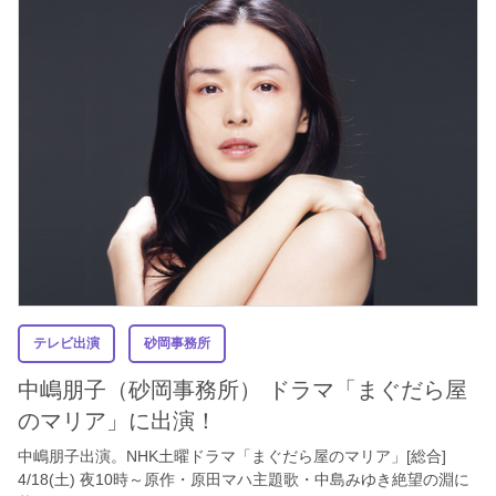
テレビ出演
砂岡事務所
中嶋朋子（砂岡事務所） ドラマ「まぐだら屋
のマリア」に出演！
中嶋朋子出演。NHK土曜ドラマ「まぐだら屋のマリア」[総合]
4/18(土) 夜10時～原作・原田マハ主題歌・中島みゆき絶望の淵に