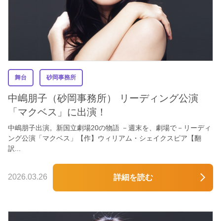
舞台
砂岡事務所
中嶋朋子（砂岡事務所） リーディング公演
「マクベス」に出演！
中嶋朋子出演。新国立劇場20の物語 －週末を、劇場で－リーディ
ング公演「マクベス」【作】ウィリアム・シェイクスピア【翻
訳...
2026.03.26
詳細を読む