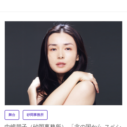
舞台
砂岡事務所
中嶋朋子（砂岡事務所） 「北の国から スペシ