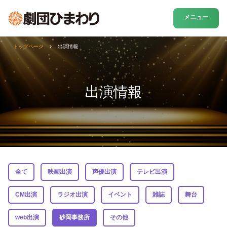
メニュー
トップページ
出演情報
出演情報
全て
映画出演
声優出演
テレビ出演
CM出演
ラジオ出演
イベント
雑誌
舞台
web出演
砂岡事務所
その他