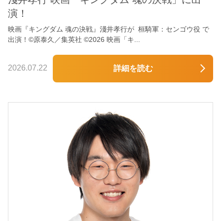
演！
映画『キングダム 魂の決戦』淺井孝行が 桓騎軍：センゴウ役 で
出演！©原泰久／集英社 ©2026 映画「キ...
2026.07.22
詳細を読む