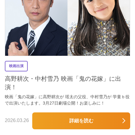
映画出演
高野耕次・中村雪乃 映画「鬼の花嫁」に出
演！
映画「鬼の花嫁」に高野耕次が 瑶太の父役、中村雪乃が 学童ｂ役
で出演いたします。3月27日劇場公開！お楽しみに！
2026.03.26
詳細を読む