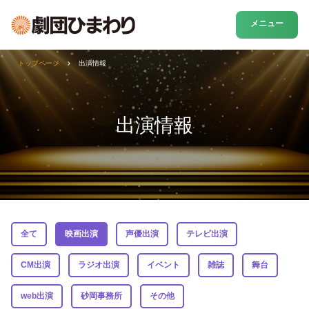
メニュー
トップページ
出演情報
出演情報
全て
映画出演
声優出演
テレビ出演
CM出演
ラジオ出演
イベント
雑誌
舞台
web出演
砂岡事務所
その他