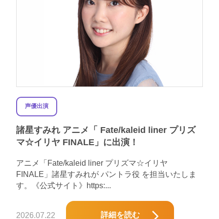
声優出演
諸星すみれ アニメ「 Fate/kaleid liner プリズ
マ☆イリヤ FINALE」に出演！
アニメ「Fate/kaleid liner プリズマ☆イリヤ
FINALE」諸星すみれが パントラ役 を担当いたしま
す。《公式サイト》https:...
詳細を読む
2026.07.22