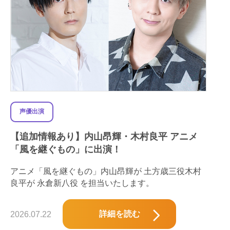
声優出演
【追加情報あり】内山昂輝・木村良平 アニメ
「風を継ぐもの」に出演！
アニメ「風を継ぐもの」内山昂輝が 土方歳三役木村
良平が 永倉新八役 を担当いたします。
詳細を読む
2026.07.22