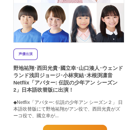
声優出演
野地祐翔･西田光貴･國立幸･山口湊人･ウェンド
ランド浅田ジョージ･小林実結･木根渕凛音
Netflix「アバター: 伝説の少年アン シーズン
2」日本語吹替版に出演！
◆Netflix「アバター: 伝説の少年アン シーズン２」 日
本語吹替版にて野地祐翔がアン役で、西田光貴がズ
ーコ役で、國立幸が...