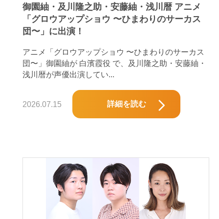
御園紬・及川隆之助・安藤紬・浅川暦 アニメ
「グロウアップショウ 〜ひまわりのサーカス
団〜」に出演！
アニメ「グロウアップショウ 〜ひまわりのサーカス
団〜」御園紬が 白濱霞役 で、及川隆之助・安藤紬・
浅川暦が声優出演してい...
詳細を読む
2026.07.15