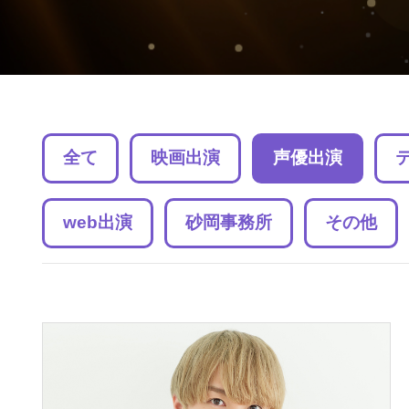
全て
映画出演
声優出演
web出演
砂岡事務所
その他