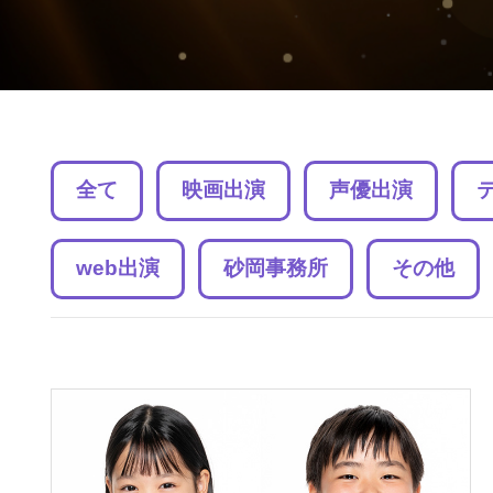
全て
映画出演
声優出演
web出演
砂岡事務所
その他