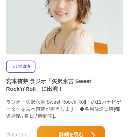
ラジオ出演
宮本侑芽 ラジオ「矢沢永吉 Sweet
Rock'n'Roll」に出演！
ラジオ「矢沢永吉 Sweet Rock'n'Roll」の11月ナビゲ
ーターを宮本侑芽が担当します。◆各局放送日時[都
道府県 / 曜日 / 時間帯]...
詳細を読む
2025.11.01