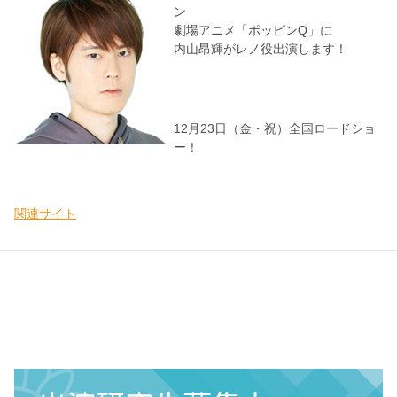
ン
劇場アニメ「ポッピンQ」に
内山昂輝がレノ役出演します！
12月23日（金・祝）全国ロードショ
ー！
関連サイト