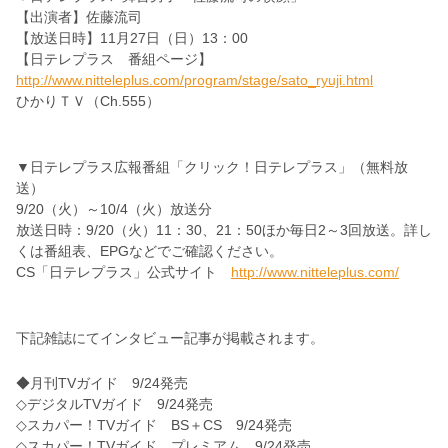
【出演者】佐藤流司
【放送日時】11月27日（日）13：00
【日テレプラス 番組ページ】
http://www.nitteleplus.com/program/stage/sato_ryuji.html
ひかりＴＶ（Ch.555）
▼日テレプラス広報番組「クリック！日テレプラス」（無料放
送）
9/20（火）～10/4（火）放送分
放送日時：9/20（火）11：30、21：50ほか毎日2～3回放送。詳し
くは番組表、EPGなどでご確認ください。
CS「日テレプラス」公式サイト
http://www.nitteleplus.com/
下記雑誌にてインタビュー記事が掲載されます。
◆月刊TVガイド 9/24発売
◇デジタルTVガイド 9/24発売
◇スカパー！TVガイド BS＋CS 9/24発売
◇スカパー！TVガイド プレミアム 9/24発売